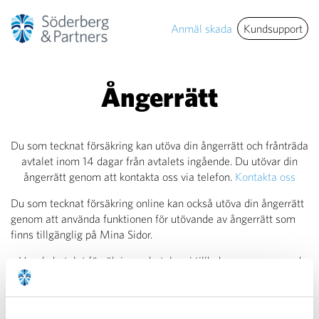
Anmäl skada
Kundsupport
Ångerrätt
Du som tecknat försäkring kan utöva din ångerrätt och frånträda
avtalet inom 14 dagar från avtalets ingående. Du utövar din
ångerrätt genom att kontakta oss via telefon.
Kontakta oss
Du som tecknat försäkring online kan också utöva din ångerrätt
genom att använda funktionen för utövande av ångerrätt som
finns tillgänglig på Mina Sidor.
Har du betalat försäkringen betalar vi tillbaka pengarna, med
avdrag för den tid som försäkringen varit gällande. Har du inte
betalat försäkringen får du en faktura med ett belopp för tiden
som försäkringen varit gällande.