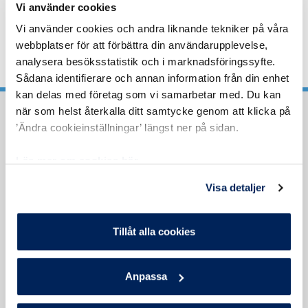
Vi använder cookies
Till mina sidor
Vi använder cookies och andra liknande tekniker på våra
webbplatser för att förbättra din användarupplevelse,
analysera besöksstatistik och i marknadsföringssyfte.
Sådana identifierare och annan information från din enhet
kan delas med företag som vi samarbetar med. Du kan
när som helst återkalla ditt samtycke genom att klicka på
’Ändra cookieinställningar’ längst ner på sidan.
Försäkringar
Om oss
Läs mer om cookies här.
Hemförsäkring
Våra försäkringar
Läs mer om hur vi behandlar dina personuppgifter
Visa detaljer
här.
Villahemförsäkring
Om du inte är nöjd
Bilförsäkring
Tillåt alla cookies
Kundsupport
Kontakt
Anpassa
Kontakta oss
privatforsakring@soderbergp