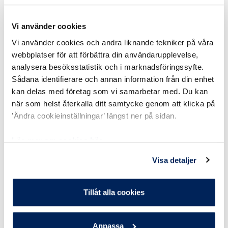
Efternamn
*
Vi använder cookies
Vi använder cookies och andra liknande tekniker på våra
webbplatser för att förbättra din användarupplevelse,
analysera besöksstatistik och i marknadsföringssyfte.
E-post
*
Sådana identifierare och annan information från din enhet
kan delas med företag som vi samarbetar med. Du kan
när som helst återkalla ditt samtycke genom att klicka på
’Ändra cookieinställningar’ längst ner på sidan.
Telefonnummer
*
Läs mer om cookies här.
Läs mer om hur vi behandlar dina personuppgifter
Visa detaljer
här.
Samtycke
*
Tillåt alla cookies
Jag samtycker till att Söderberg & Partners behandlar mina
personuppgifter och kontaktar mig för rådgivning
Anpassa