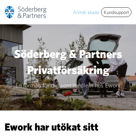
Anmäl skada
Kundsupport
Söderberg & Partners
Privatförsäkring
En förmån för dig som medlem hos Ework
Ework har utökat sitt