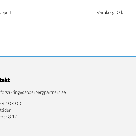
upport
Varukorg:
0
kr
takt
tforsakring@soderbergpartners.se
682 03 00
tider
re: 8-17