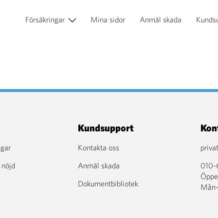
Försäkringar
Mina sidor
Anmäl skada
Kunds
Kundsupport
Kon
ngar
Kontakta oss
priva
 nöjd
Anmäl skada
010-
Öppet
Dokumentbibliotek
Mån-f